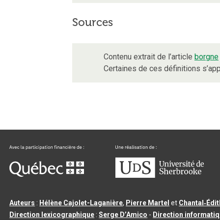
Sources
Contenu extrait de l’article
borgne
Certaines de ces définitions s’a
Auteurs
:
Hélène Cajolet-Laganière
,
Pierre Martel
et
Chantal‑Édi
Direction lexicographique
:
Serge D’Amico
-
Direction informati