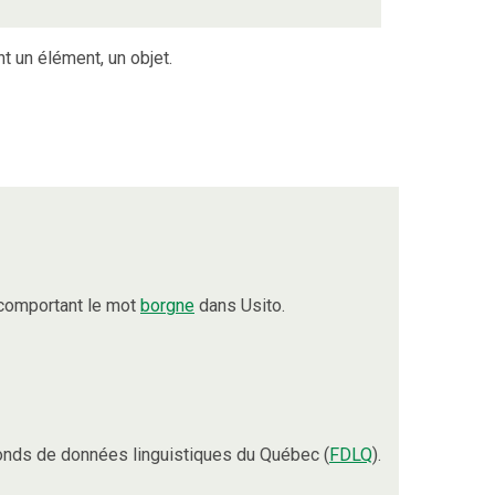
t un élément, un objet.
 comportant le mot
borgne
dans Usito.
onds de données linguistiques du Québec (
FDLQ
).