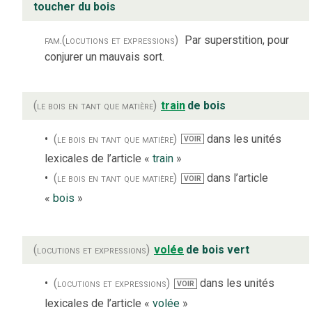
toucher du bois
fam.
(locutions et expressions)
Par superstition, pour
conjurer un mauvais sort.
(le bois en tant que matière)
train
de bois
(le bois en tant que matière)
dans les unités
VOIR
lexicales de l’article «
train
»
(le bois en tant que matière)
dans l’article
VOIR
«
bois
»
(locutions et expressions)
volée
de bois vert
(locutions et expressions)
dans les unités
VOIR
lexicales de l’article «
volée
»