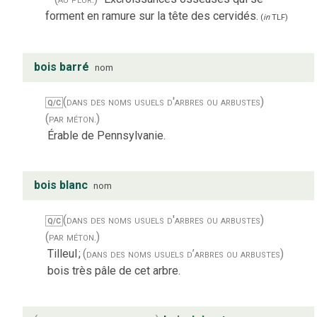
forment en ramure sur la tête des cervidés.
(
in
TLF
)
bois barré
nom
(dans des noms usuels d'arbres ou arbustes)
Q/C
(par méton.)
Érable de Pennsylvanie.
bois blanc
nom
(dans des noms usuels d'arbres ou arbustes)
Q/C
(par méton.)
Tilleul
;
(dans des noms usuels d’arbres ou arbustes)
bois très pâle de cet arbre.