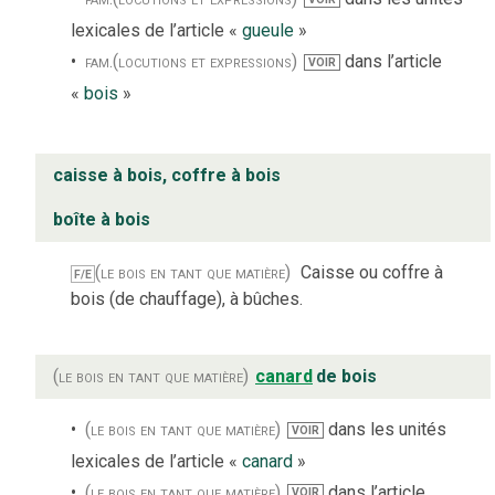
lexicales de l’article «
gueule
»
fam.
(locutions et expressions)
dans l’article
VOIR
«
bois
»
caisse à bois, coffre à bois
boîte à bois
(le bois en tant que matière)
Caisse ou coffre à
F/E
bois (de chauffage), à bûches.
(le bois en tant que matière)
canard
de bois
(le bois en tant que matière)
dans les unités
VOIR
lexicales de l’article «
canard
»
(le bois en tant que matière)
dans l’article
VOIR