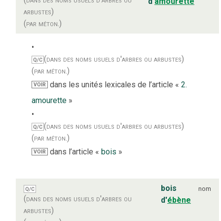
d'
amourette
arbustes)
(par méton.)
(dans des noms usuels d'arbres ou arbustes)
Q/C
(par méton.)
dans les unités lexicales de l’article «
2.
VOIR
amourette
»
(dans des noms usuels d'arbres ou arbustes)
Q/C
(par méton.)
dans l’article «
bois
»
VOIR
bois
nom
Q/C
(dans des noms usuels d'arbres ou
d'
ébène
arbustes)