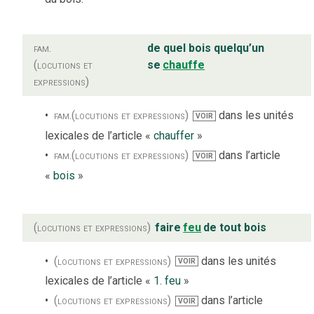
fam.
de quel bois quelqu’un
(locutions et
se
chauffe
expressions)
fam.
(locutions et expressions)
dans les unités
VOIR
lexicales de l’article «
chauffer
»
fam.
(locutions et expressions)
dans l’article
VOIR
«
bois
»
(locutions et expressions)
faire
feu
de tout bois
(locutions et expressions)
dans les unités
VOIR
lexicales de l’article «
1. feu
»
(locutions et expressions)
dans l’article
VOIR