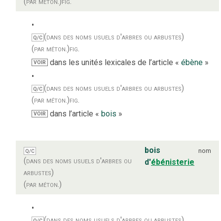
(par méton.)
fig.
(dans des noms usuels d'arbres ou arbustes)
Q/C
(par méton.)
fig.
dans les unités lexicales de l’article «
ébène
»
VOIR
(dans des noms usuels d'arbres ou arbustes)
Q/C
(par méton.)
fig.
dans l’article «
bois
»
VOIR
bois
nom
Q/C
(dans des noms usuels d'arbres ou
d'
ébénisterie
arbustes)
(par méton.)
(dans des noms usuels d'arbres ou arbustes)
Q/C