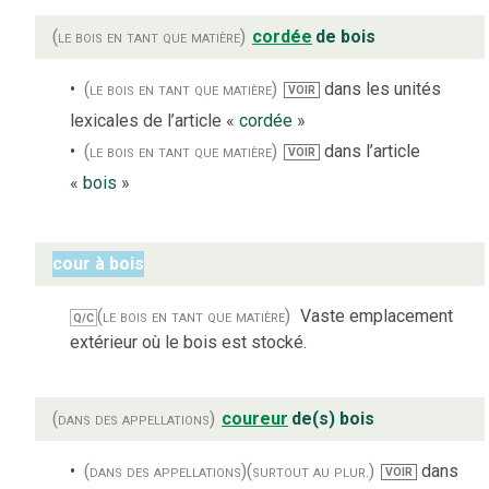
(le bois en tant que matière)
cordée
de bois
(le bois en tant que matière)
dans les unités
VOIR
lexicales de l’article «
cordée
»
(le bois en tant que matière)
dans l’article
VOIR
«
bois
»
cour à bois
(le bois en tant que matière)
Vaste emplacement
Q/C
extérieur où le bois est stocké.
(dans des appellations)
coureur
de(s) bois
(dans des appellations)
(surtout au plur.)
dans
VOIR