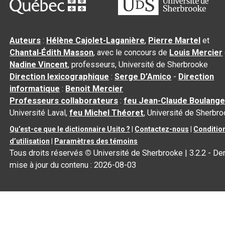
Auteurs
:
Hélène Cajolet-Laganière
,
Pierre Martel
et
Chantal‑Édith Masson
, avec le concours de
Louis Mercier
Nadine Vincent
, professeurs, Université de Sherbrooke
Direction lexicographique
:
Serge D’Amico
-
Direction
informatique
:
Benoit Mercier
Professeurs collaborateurs
:
feu Jean-Claude Boulange
Université Laval,
feu Michel Théoret
, Université de Sherbr
Qu’est-ce que le dictionnaire Usito ?
|
Contactez-nous
|
Conditio
d’utilisation
|
Paramètres des témoins
Tous droits réservés
©
Université de Sherbrooke |
3.2.2
- Der
mise à jour du contenu :
2026-08-03