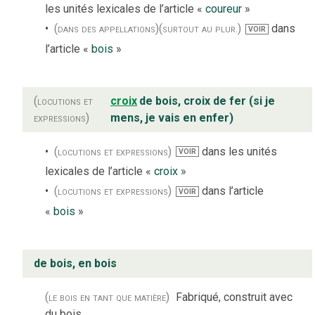
les unités lexicales de l’article «
coureur
»
(dans des appellations)
(surtout au plur.)
dans
VOIR
l’article «
bois
»
(locutions et
croix
de bois, croix de fer (si je
expressions)
mens, je vais en enfer)
(locutions et expressions)
dans les unités
VOIR
lexicales de l’article «
croix
»
(locutions et expressions)
dans l’article
VOIR
«
bois
»
de bois, en bois
(le bois en tant que matière)
Fabriqué, construit avec
du bois.