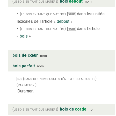
(le bois en tant que matière)
bois
debout
nom
(le bois en tant que matière)
dans les unités
VOIR
lexicales de l’article «
debout
»
(le bois en tant que matière)
dans l’article
VOIR
«
bois
»
bois de cœur
nom
bois parfait
nom
(dans des noms usuels d'arbres ou arbustes)
Q/C
(par méton.)
Duramen.
(le bois en tant que matière)
bois de
corde
nom