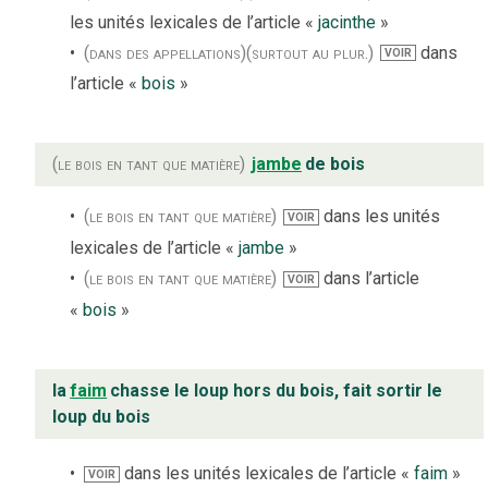
les unités lexicales de l’article «
jacinthe
»
(dans des appellations)
(surtout au plur.)
dans
VOIR
l’article «
bois
»
(le bois en tant que matière)
jambe
de bois
(le bois en tant que matière)
dans les unités
VOIR
lexicales de l’article «
jambe
»
(le bois en tant que matière)
dans l’article
VOIR
«
bois
»
la
faim
chasse le loup hors du bois, fait sortir le
loup du bois
dans les unités lexicales de l’article «
faim
»
VOIR