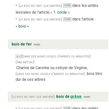
(le bois en tant que matière)
dans les unités
VOIR
lexicales de l’article «
1. corde
»
(le bois en tant que matière)
dans l’article
VOIR
«
bois
»
bois de fer
nom
(dans des noms usuels d'arbres ou arbustes)
Q/C
(par méton.)
Charme de Caroline ou ostryer de Virginie
;
(dans des noms usuels d’arbres ou arbustes)
bois très
dur de ces arbres
(le bois en tant que matière)
bois de
grève
nom
(le bois en tant que matière)
dans les unités
VOIR