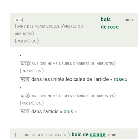
bois
nom
Q/C
(dans des noms usuels d'arbres ou
de
rose
arbustes)
(par méton.)
(dans des noms usuels d'arbres ou arbustes)
Q/C
(par méton.)
dans les unités lexicales de l’article «
rose
»
VOIR
(dans des noms usuels d'arbres ou arbustes)
Q/C
(par méton.)
dans l’article «
bois
»
VOIR
(le bois en tant que matière)
bois de
sciage
nom