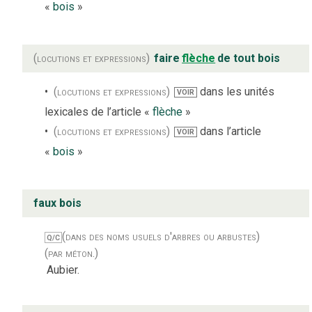
«
bois
»
(locutions et expressions)
faire
flèche
de tout bois
(locutions et expressions)
dans les unités
VOIR
lexicales de l’article «
flèche
»
(locutions et expressions)
dans l’article
VOIR
«
bois
»
faux bois
(dans des noms usuels d'arbres ou arbustes)
Q/C
(par méton.)
Aubier.