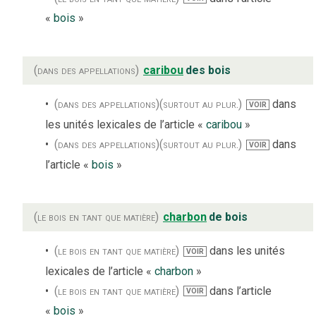
«
bois
»
(dans des appellations)
caribou
des bois
(dans des appellations)
(surtout au plur.)
dans
VOIR
les unités lexicales de l’article «
caribou
»
(dans des appellations)
(surtout au plur.)
dans
VOIR
l’article «
bois
»
(le bois en tant que matière)
charbon
de bois
(le bois en tant que matière)
dans les unités
VOIR
lexicales de l’article «
charbon
»
(le bois en tant que matière)
dans l’article
VOIR
«
bois
»