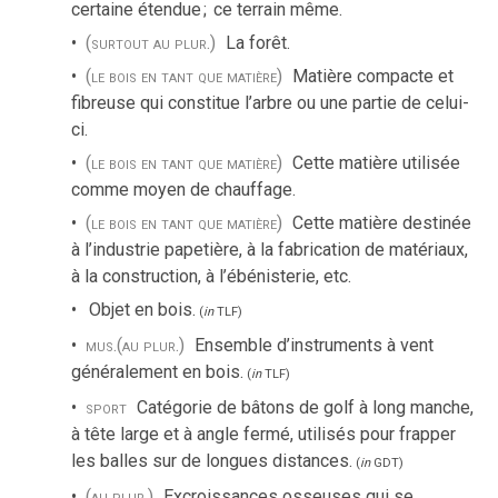
certaine étendue
;
ce terrain même.
(surtout au plur.)
La forêt.
(le bois en tant que matière)
Matière compacte et
fibreuse qui constitue l’arbre ou une partie de celui-
ci.
(le bois en tant que matière)
Cette matière utilisée
comme moyen de chauffage.
(le bois en tant que matière)
Cette matière destinée
à l’industrie papetière, à la fabrication de matériaux,
à la construction, à l’ébénisterie, etc.
Objet en bois.
(
in
TLF
)
mus.
(au plur.)
Ensemble d’instruments à vent
généralement en bois.
(
in
TLF
)
sport
Catégorie de bâtons de golf à long manche,
à tête large et à angle fermé, utilisés pour frapper
les balles sur de longues distances.
(
in
GDT
)
(au plur.)
Excroissances osseuses qui se