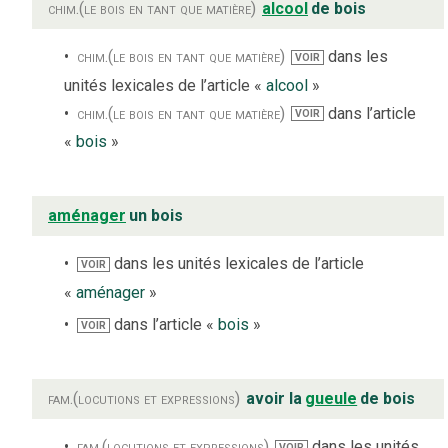
chim.
(le bois en tant que matière)
alcool
de bois
chim.
(le bois en tant que matière)
dans les
VOIR
unités lexicales de l’article «
alcool
»
chim.
(le bois en tant que matière)
dans l’article
VOIR
«
bois
»
aménager
un bois
dans les unités lexicales de l’article
VOIR
«
aménager
»
dans l’article «
bois
»
VOIR
fam.
(locutions et expressions)
avoir la
gueule
de bois
fam.
(locutions et expressions)
dans les unités
VOIR