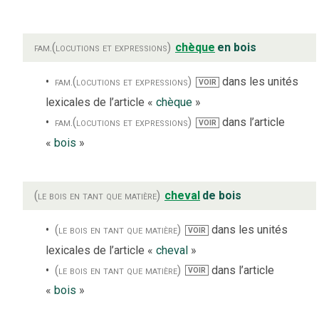
fam.
(locutions et expressions)
chèque
en bois
fam.
(locutions et expressions)
dans les unités
VOIR
lexicales de l’article «
chèque
»
fam.
(locutions et expressions)
dans l’article
VOIR
«
bois
»
(le bois en tant que matière)
cheval
de bois
(le bois en tant que matière)
dans les unités
VOIR
lexicales de l’article «
cheval
»
(le bois en tant que matière)
dans l’article
VOIR
«
bois
»