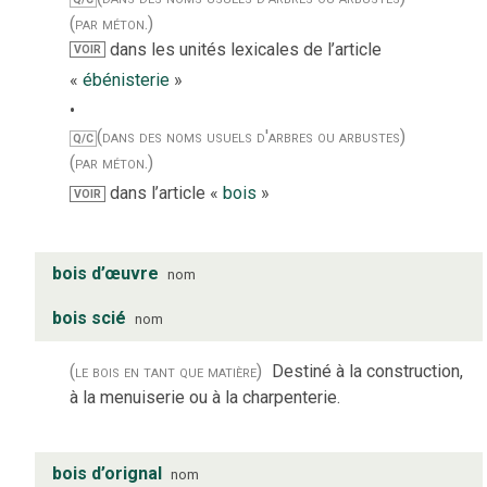
(par méton.)
dans les unités lexicales de l’article
VOIR
«
ébénisterie
»
(dans des noms usuels d'arbres ou arbustes)
Q/C
(par méton.)
dans l’article «
bois
»
VOIR
bois d’œuvre
nom
bois scié
nom
(le bois en tant que matière)
Destiné à la construction,
à la menuiserie ou à la charpenterie.
bois d’orignal
nom