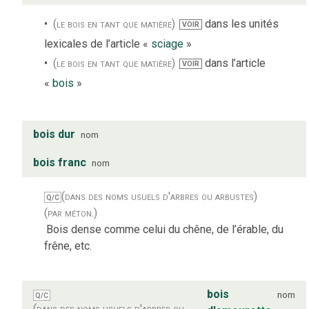
(le bois en tant que matière)
dans les unités
VOIR
lexicales de l’article «
sciage
»
(le bois en tant que matière)
dans l’article
VOIR
«
bois
»
bois dur
nom
bois franc
nom
(dans des noms usuels d'arbres ou arbustes)
Q/C
(par méton.)
Bois dense comme celui du chêne, de l’érable, du
frêne, etc.
bois
nom
Q/C
(dans des noms usuels d'arbres ou