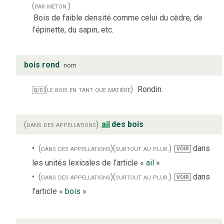
(par méton.)
Bois de faible densité comme celui du cèdre, de
l’épinette, du sapin, etc.
bois rond
nom
(le bois en tant que matière)
Rondin.
Q/C
(dans des appellations)
ail
des bois
(dans des appellations)
(surtout au plur.)
dans
VOIR
les unités lexicales de l’article «
ail
»
(dans des appellations)
(surtout au plur.)
dans
VOIR
l’article «
bois
»