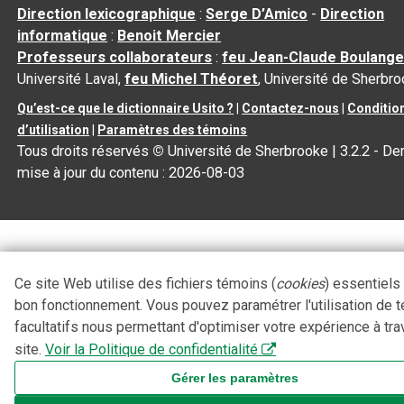
Direction lexicographique
:
Serge D’Amico
-
Direction
informatique
:
Benoit Mercier
Professeurs collaborateurs
:
feu Jean-Claude Boulange
Université Laval,
feu Michel Théoret
, Université de Sherbr
Qu’est-ce que le dictionnaire Usito ?
|
Contactez-nous
|
Conditio
d’utilisation
|
Paramètres des témoins
Tous droits réservés
©
Université de Sherbrooke |
3.2.2
- Der
mise à jour du contenu :
2026-08-03
Ce site Web utilise des fichiers témoins (
cookies
) essentiels
bon fonctionnement. Vous pouvez paramétrer l'utilisation de 
facultatifs nous permettant d'optimiser votre expérience à tra
site.
Voir la Politique de confidentialité
Gérer les paramètres