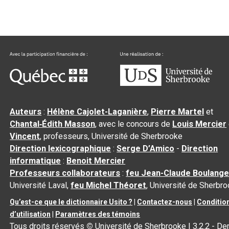
Auteurs
:
Hélène Cajolet-Laganière
,
Pierre Martel
et
Chantal‑Édith Masson
, avec le concours de
Louis Mercier
Vincent
, professeurs, Université de Sherbrooke
Direction lexicographique
:
Serge D’Amico
-
Direction
informatique
:
Benoit Mercier
Professeurs collaborateurs
:
feu Jean-Claude Boulange
Université Laval,
feu Michel Théoret
, Université de Sherbr
Qu’est-ce que le dictionnaire Usito ?
|
Contactez-nous
|
Conditio
d’utilisation
|
Paramètres des témoins
Tous droits réservés
©
Université de Sherbrooke |
3.2.2
- Der