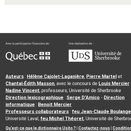
Auteurs
:
Hélène Cajolet-Laganière
,
Pierre Martel
et
Chantal‑Édith Masson
, avec le concours de
Louis Mercier
Nadine Vincent
, professeurs, Université de Sherbrooke
Direction lexicographique
:
Serge D’Amico
-
Direction
informatique
:
Benoit Mercier
Professeurs collaborateurs
:
feu Jean-Claude Boulange
Université Laval,
feu Michel Théoret
, Université de Sherbr
Qu’est-ce que le dictionnaire Usito ?
|
Contactez-nous
|
Conditio