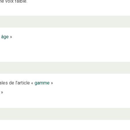
ne voix faible.
«
âge
»
les de l’article «
gamme
»
»