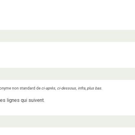
nonyme non standard de
ci-après
,
ci-dessous
,
infra
,
plus bas
.
les lignes qui suivent.