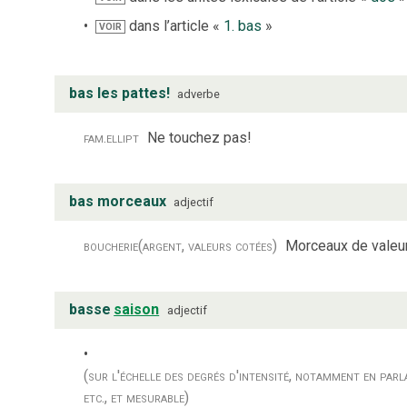
dans l’article «
1. bas
»
VOIR
bas les pattes!
adverbe
fam.
ellipt
Ne touchez pas!
bas morceaux
adjectif
boucherie
(argent, valeurs cotées)
Morceaux de valeur
basse
saison
adjectif
(sur l'échelle des degrés d'intensité, notamment en parl
etc., et mesurable)