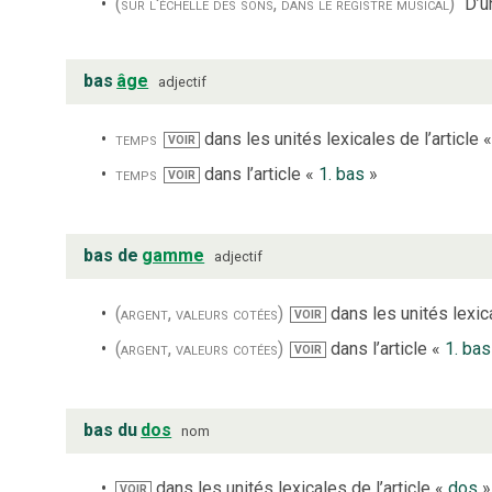
(sur l'échelle des sons, dans le registre musical)
D’u
bas
âge
adjectif
temps
dans les unités lexicales de l’article 
VOIR
temps
dans l’article «
1. bas
»
VOIR
bas de
gamme
adjectif
(argent, valeurs cotées)
dans les unités lexica
VOIR
(argent, valeurs cotées)
dans l’article «
1. bas
VOIR
bas du
dos
nom
dans les unités lexicales de l’article «
dos
»
VOIR