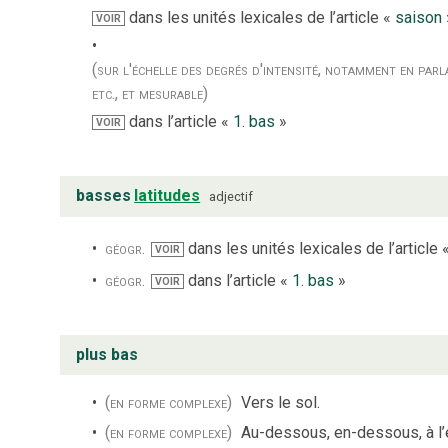
dans les unités lexicales de l’article «
saison
VOIR
(sur l'échelle des degrés d'intensité, notamment en parl
etc., et mesurable)
dans l’article «
1. bas
»
VOIR
basses
latitudes
adjectif
géogr.
dans les unités lexicales de l’article 
VOIR
géogr.
dans l’article «
1. bas
»
VOIR
plus bas
(en forme complexe)
Vers le sol.
(en forme complexe)
Au-dessous, en-dessous, à l’é