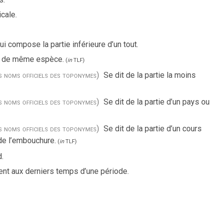
icale.
ui compose la partie inférieure d’un tout.
es de même espèce.
(
in
TLF
)
es noms officiels des toponymes)
Se dit de la partie la moins
es noms officiels des toponymes)
Se dit de la partie d’un pays ou
es noms officiels des toponymes)
Se dit de la partie d’un cours
 de l’embouchure.
(
in
TLF
)
.
ient aux derniers temps d’une période.