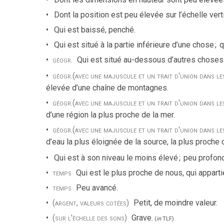
Dont la position est peu élevée sur l’échelle vert
Qui est baissé, penché.
Qui est situé à la partie inférieure d’une chose
;
q
géogr.
Qui est situé au-dessous d’autres chos
géogr.
(avec une majuscule et un trait d'union dans l
élevée d’une chaîne de montagnes.
géogr.
(avec une majuscule et un trait d'union dans l
d’une région la plus proche de la mer.
géogr.
(avec une majuscule et un trait d'union dans l
d’eau la plus éloignée de la source, la plus proche
Qui est à son niveau le moins élevé
;
peu profond
temps
Qui est le plus proche de nous, qui appart
temps
Peu avancé.
(argent, valeurs cotées)
Petit, de moindre valeur.
(sur l'échelle des sons)
Grave.
(
in
TLF
)