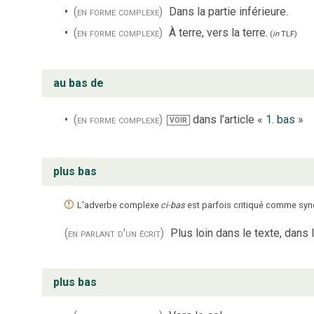
(en forme complexe)
Dans la partie inférieure.
(en forme complexe)
À terre, vers la terre.
(
in
TLF
)
au bas de
(en forme complexe)
dans l’article «
1. bas
»
VOIR
plus bas
L'adverbe complexe
ci-bas
est parfois critiqué comme sy
(en parlant d'un écrit)
Plus loin dans le texte, dans 
plus bas