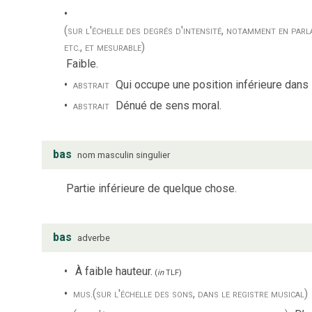
(sur l'échelle des degrés d'intensité, notamment en parl
etc., et mesurable)
Faible.
abstrait
Qui occupe une position inférieure dans l
abstrait
Dénué de sens moral.
bas
nom
masculin
singulier
Partie inférieure de quelque chose.
bas
adverbe
À faible hauteur.
(
in
TLF
)
mus.
(sur l'échelle des sons, dans le registre musical)