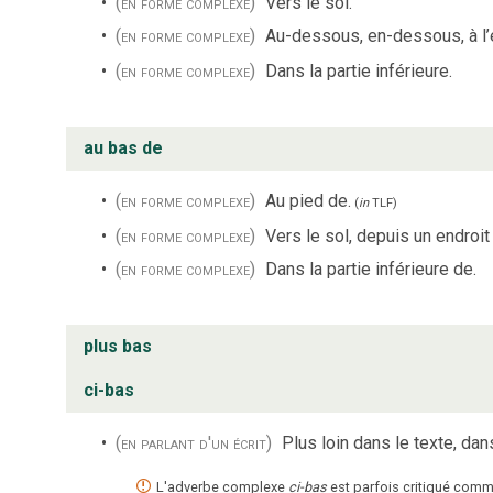
(en forme complexe)
Vers le sol.
(en forme complexe)
Au-dessous, en-dessous, à l’é
(en forme complexe)
Dans la partie inférieure.
au bas de
(en forme complexe)
Au pied de.
(
in
TLF
)
(en forme complexe)
Vers le sol, depuis un endroit 
(en forme complexe)
Dans la partie inférieure de.
plus bas
ci-bas
(en parlant d'un écrit)
Plus loin dans le texte, dan
L'adverbe complexe
ci-bas
est parfois critiqué co