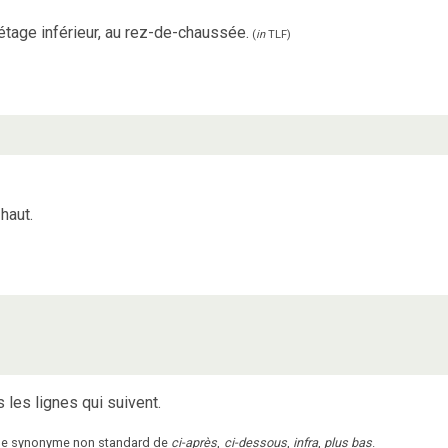
tage inférieur, au rez-de-chaussée.
(
in
TLF
)
haut.
s les lignes qui suivent.
mme synonyme non standard de
ci-après
,
ci-dessous
,
infra
,
plus bas
.