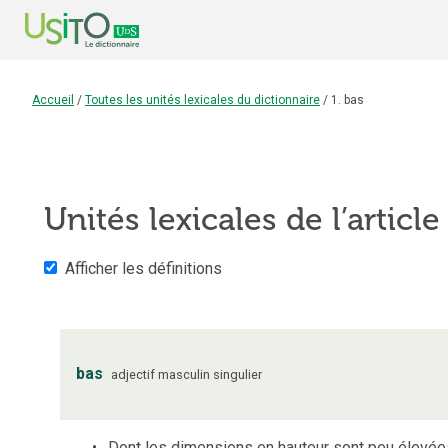
Accueil
/
Toutes les unités lexicales du dictionnaire
/
1. bas
Unités lexicales de l’articl
Afficher les définitions
bas
adjectif
masculin
singulier
Dont les dimensions en hauteur sont peu élevée