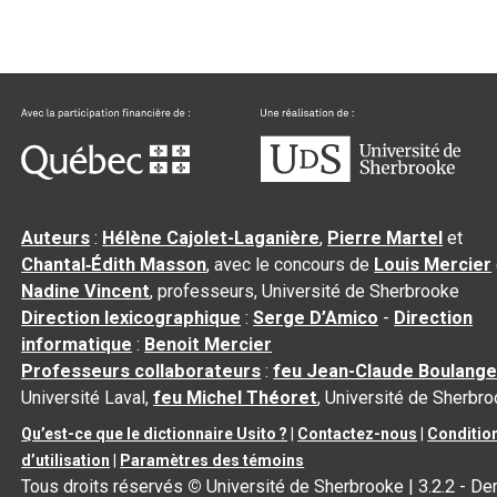
Auteurs
:
Hélène Cajolet-Laganière
,
Pierre Martel
et
Chantal‑Édith Masson
, avec le concours de
Louis Mercier
Nadine Vincent
, professeurs, Université de Sherbrooke
Direction lexicographique
:
Serge D’Amico
-
Direction
informatique
:
Benoit Mercier
Professeurs collaborateurs
:
feu Jean-Claude Boulange
Université Laval,
feu Michel Théoret
, Université de Sherbr
Qu’est-ce que le dictionnaire Usito ?
|
Contactez-nous
|
Conditio
d’utilisation
|
Paramètres des témoins
Tous droits réservés
©
Université de Sherbrooke |
3.2.2
- Der