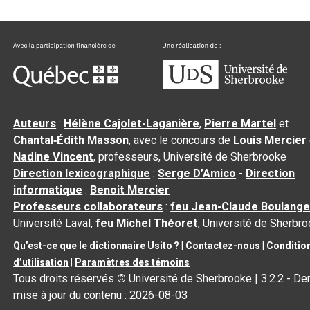
Auteurs
:
Hélène Cajolet-Laganière
,
Pierre Martel
et
Chantal‑Édith Masson
, avec le concours de
Louis Mercier
Nadine Vincent
, professeurs, Université de Sherbrooke
Direction lexicographique
:
Serge D’Amico
-
Direction
informatique
:
Benoit Mercier
Professeurs collaborateurs
:
feu Jean-Claude Boulange
Université Laval,
feu Michel Théoret
, Université de Sherbr
Qu’est-ce que le dictionnaire Usito ?
|
Contactez-nous
|
Conditio
d’utilisation
|
Paramètres des témoins
Tous droits réservés
©
Université de Sherbrooke |
3.2.2
- Der
mise à jour du contenu :
2026-08-03