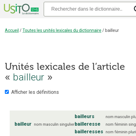
Accueil
/
Toutes les unités lexicales du dictionnaire
/
bailleur
Unités lexicales de l’article
«
bailleur
»
Afficher les définitions
bailleurs
nom
masculin
plu
bailleur
bailleresse
nom
masculin
singulier
nom
féminin
sing
bailleresses
nom
féminin
plur