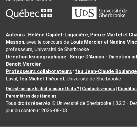
Auteurs
:
Hélène Cajolet-Laganière
,
Pierre Martel
et
Cha
Masson
, avec le concours de
Louis Mercier
et
Nadine Vin
professeurs, Université de Sherbrooke
Direction lexicographique
:
Serge D’Amico
-
Direction i
Benoit Mercier
Professeurs collaborateurs
:
feu Jean-Claude Boulange
Laval,
feu Michel Théoret
, Université de Sherbrooke
Qu’est-ce que le dictionnaire Usito ?
|
Contactez-nous
|
Condition
Paramètres des témoins
Tous droits réservés
©
Université de Sherbrooke |
3.2.2
- Der
jour du contenu :
2026-08-03