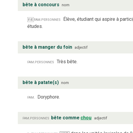
bête à concours
nom
fam.
personnes
Élève, étudiant qui aspire à parti
F/E
études.
bête à manger du foin
adjectif
fam.
personnes
Très bête.
bête à patate(s)
nom
fam.
Doryphore.
fam.
personnes
bête comme
chou
adjectif