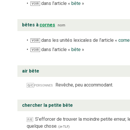
dans l’article «
bête
»
VOIR
bêtes à
cornes
nom
dans les unités lexicales de l’article «
corne
VOIR
dans l’article «
bête
»
VOIR
air bête
personnes
Revêche, peu accommodant.
Q/C
chercher la petite bête
S’efforcer de trouver la moindre petite erreur, l
F/E
quelque chose.
(
in
TLF
)