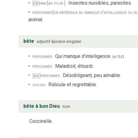
fam.
(au plur.)
Insectes nuisibles, parasites.
F/E
personnes
(en référence au manque d’intelligence ou a
animal.
bête
adjectif
épicène
singulier
personnes
Qui manque d’intelligence.
(
in
TLF
)
personnes
Maladroit, étourdi.
personnes
Désobligeant, peu aimable.
Q/C
choses
Ridicule et regrettable.
bête à bon Dieu
nom
Coccinelle.