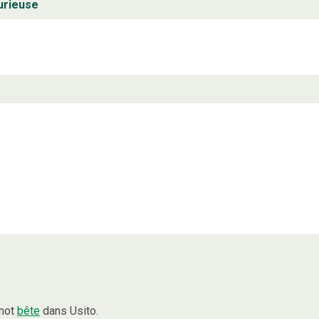
urieuse
 mot
bête
dans Usito.