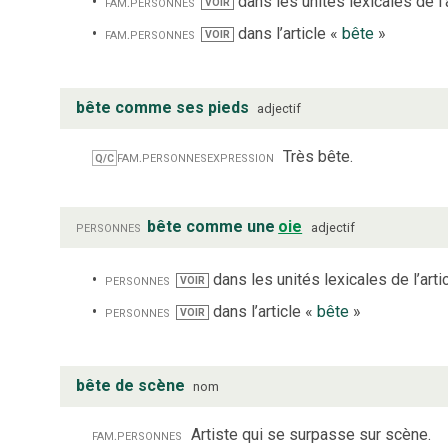
fam.
personnes
dans les unités lexicales de l’
VOIR
fam.
personnes
dans l’article «
bête
»
VOIR
bête comme ses pieds
adjectif
fam.
personnes
expression
Très bête.
Q/C
personnes
bête comme une
oie
adjectif
personnes
dans les unités lexicales de l’arti
VOIR
personnes
dans l’article «
bête
»
VOIR
bête de scène
nom
fam.
personnes
Artiste qui se surpasse sur scène.