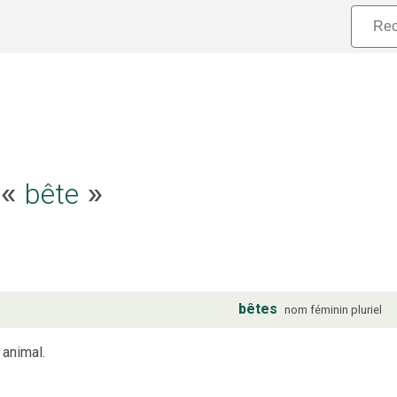
e «
bête
»
bêtes
nom
féminin
pluriel
 animal.