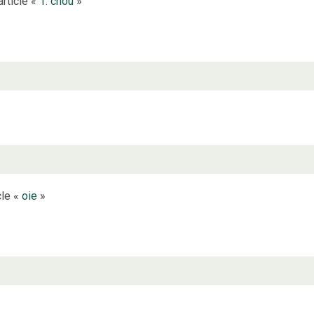
article «
1. chou
»
cle «
oie
»