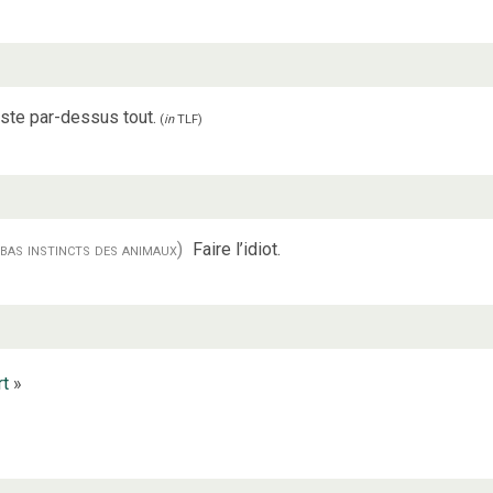
ste par-dessus tout.
(
in
TLF
)
 bas instincts des animaux)
Faire l’idiot.
rt
»