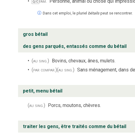
fam.
Personne, animal ou chose qui impression
Q/C
Dans cet emploi, le pluriel
bétails
peut se rencontrer.
gros bétail
des gens parqués, entassés comme du bétail
(au sing.)
Bovins, chevaux, ânes, mulets.
(par compar.)
(au sing.)
Sans ménagement, dans de 
petit, menu bétail
(au sing.)
Porcs, moutons, chèvres.
traiter les gens, être traités comme du bétail