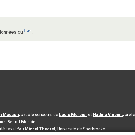
s données du
.
th Masson
, avec le concours de
Louis Mercier
et
Nadine Vincent
, prof
que
:
Benoit Mercier
ité Laval,
feu Michel Théoret
, Université de Sherbrooke