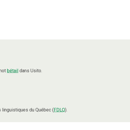
 mot
bétail
dans Usito.
linguistiques du Québec (
FDLQ
).