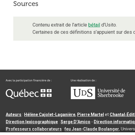
Sources
Contenu extrait de l’article
bétail
d’Usito.
Certaines de ces définitions s’appuient sur de
Auteurs
:
Hélène Cajolet-Laganière
,
Pierre Martel
et
Chantal‑Édi
Direction lexicographique
:
Serge D’Amico
-
Direction informati
Professeurs collaborateurs
:
feu Jean-Claude Boulanger
, Univers