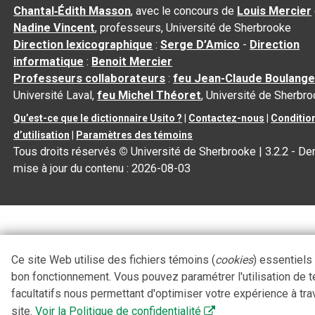
Chantal‑Édith Masson
, avec le concours de
Louis Mercier
Nadine Vincent
, professeurs, Université de Sherbrooke
Direction lexicographique
:
Serge D’Amico
-
Direction
informatique
:
Benoit Mercier
Professeurs collaborateurs
:
feu Jean-Claude Boulange
Université Laval,
feu Michel Théoret
, Université de Sherbr
Qu’est-ce que le dictionnaire Usito ?
|
Contactez-nous
|
Conditio
d’utilisation
|
Paramètres des témoins
Tous droits réservés
©
Université de Sherbrooke |
3.2.2
- Der
mise à jour du contenu :
2026-08-03
Ce site Web utilise des fichiers témoins (
cookies
) essentiels
bon fonctionnement. Vous pouvez paramétrer l'utilisation de 
facultatifs nous permettant d'optimiser votre expérience à tra
site.
Voir la Politique de confidentialité