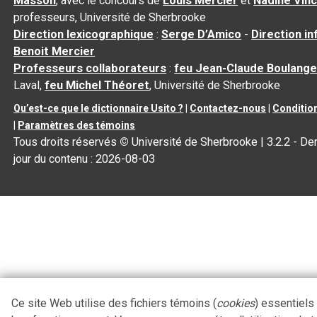
Masson
, avec le concours de
Louis Mercier
et
Nadine Vin
professeurs, Université de Sherbrooke
Direction lexicographique
:
Serge D’Amico
-
Direction i
Benoit Mercier
Professeurs collaborateurs
:
feu Jean-Claude Boulange
Laval,
feu Michel Théoret
, Université de Sherbrooke
Qu’est-ce que le dictionnaire Usito ?
|
Contactez-nous
|
Condition
|
Paramètres des témoins
Tous droits réservés
©
Université de Sherbrooke |
3.2.2
- Der
jour du contenu :
2026-08-03
Ce site Web utilise des fichiers témoins (
cookies
) essentiels