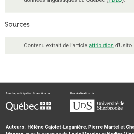
données linguistiques du Québec (
FDLQ
).
Sources
Contenu extrait de l’article
attribution
d’Usito.
Auteurs
:
Hélène Cajolet-Laganière
,
Pierre Martel
et
Cha