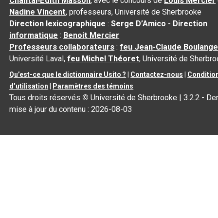
Chantal‑Édith Masson
, avec le concours de
Louis Mercier
Nadine Vincent
, professeurs, Université de Sherbrooke
Direction lexicographique
:
Serge D’Amico
-
Direction
informatique
:
Benoit Mercier
Professeurs collaborateurs
:
feu Jean-Claude Boulange
Université Laval,
feu Michel Théoret
, Université de Sherbr
Qu’est-ce que le dictionnaire Usito ?
|
Contactez-nous
|
Conditio
d’utilisation
|
Paramètres des témoins
Tous droits réservés
©
Université de Sherbrooke |
3.2.2
- Der
mise à jour du contenu :
2026-08-03