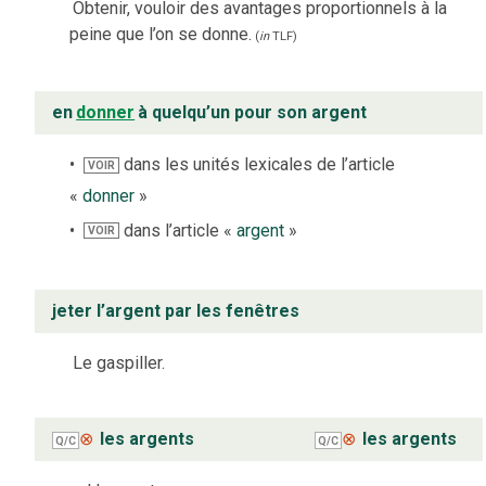
Obtenir, vouloir des avantages proportionnels à la
peine que l’on se donne.
(
in
TLF
)
en
donner
à quelqu’un pour son argent
dans les unités lexicales de l’article
VOIR
«
donner
»
dans l’article «
argent
»
VOIR
jeter l’argent par les fenêtres
Le gaspiller.
⊗
les argents
⊗
les argents
Q/C
Q/C