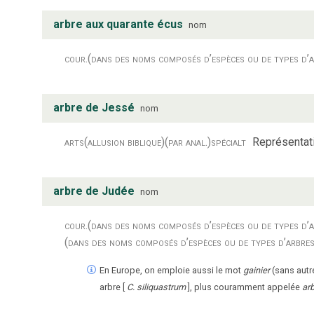
arbre aux quarante écus
nom
cour.
(dans des noms composés d’espèces ou de types d’a
arbre de Jessé
nom
arts
(allusion biblique)
(par anal.)
spécialt
Représentati
arbre de Judée
nom
cour.
(dans des noms composés d’espèces ou de types d’a
(dans des noms composés d’espèces ou de types d’arbres
En Europe, on emploie aussi le mot
gainier
(sans autr
arbre [
C. siliquastrum
], plus couramment appelée
ar