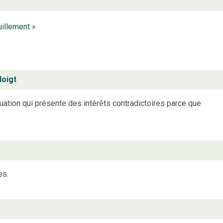
illement
»
doigt
uation qui présente des intérêts contradictoires parce que
es.