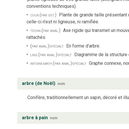
conventions techniques).
cour.
(par ext.)
Plante de grande taille présentant
celle-ci n’est ni ligneuse, ni ramifiée.
techn.
(par anal.)
Axe rigide qui transmet un mouve
rattachés.
(par anal.)
spécialt
En forme d’arbre.
ling.
(par anal.)
spécialt
Diagramme de la structure 
inform.
math.
(par anal.)
spécialt
Graphe connexe, non
arbre (de Noël)
nom
Conifère, traditionnellement un sapin, décoré et il
arbre à pain
nom