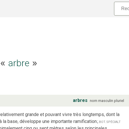
arbre
e «
»
arbres
nom
masculin
pluriel
 relativement grande et pouvant vivre très longtemps, dont la
 à la base, développe une importante ramification
;
bot.
spécialt
minimalement cinq ou sept mètres selon les principales