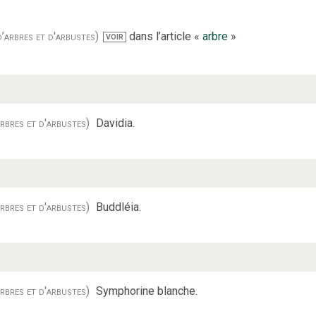
’arbres et d'arbustes)
dans l’article «
arbre
»
VOIR
rbres et d'arbustes)
Davidia.
rbres et d'arbustes)
Buddléia.
rbres et d'arbustes)
Symphorine blanche.