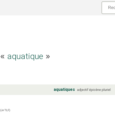
aquatique
e «
»
aquatiques
adjectif
épicène
pluriel
(
in
TLF
)