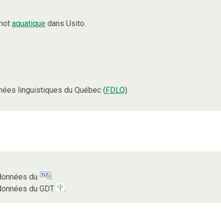
 mot
aquatique
dans Usito.
ées linguistiques du Québec (
FDLQ
).
s données du
.
s données du GDT
.