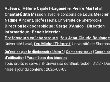
Auteurs
:
Hélène Cajolet-Laganière
,
Pierre Martel
et
Chantal‑Édith Masson
, avec le concours de
Louis Mercier
Nadine Vincent
, professeurs, Université de Sherbrooke
Direction lexicographique
:
Serge D’Amico
-
Direction
informatique
:
Benoit Mercier
Professeurs collaborateurs
:
feu Jean-Claude Boulange
Université Laval,
feu Michel Théoret
, Université de Sherbr
Qu’est-ce que le dictionnaire Usito ?
|
Contactez-nous
|
Conditio
d’utilisation
|
Paramètres des témoins
Tous droits réservés
©
Université de Sherbrooke |
3.2.2
- Der
mise à jour du contenu :
2026-08-03