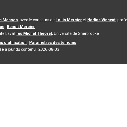
th Masson
, avec le concours de
Louis Mercier
et
Nadine Vincent
, prof
que
:
Benoit Mercier
ité Laval,
feu Michel Théoret
, Université de Sherbrooke
s d’utilisation
|
Paramètres des témoins
se à jour du contenu :
2026-08-03