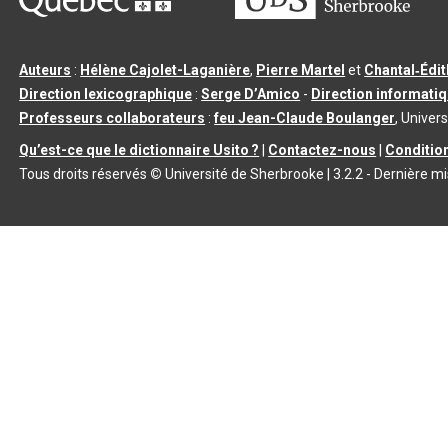
Auteurs
:
Hélène Cajolet-Laganière
,
Pierre Martel
et
Chantal‑Édi
Direction lexicographique
:
Serge D’Amico
-
Direction informati
Professeurs collaborateurs
:
feu Jean-Claude Boulanger
, Univers
Qu’est-ce que le dictionnaire Usito ?
|
Contactez-nous
|
Condition
Tous droits réservés
©
Université de Sherbrooke |
3.2.2
- Dernière mi