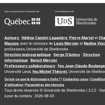
Auteurs
:
Hélène Cajolet-Laganière
,
Pierre Martel
et
Cha
Masson
, avec le concours de
Louis Mercier
et
Nadine Vin
professeurs, Université de Sherbrooke
Direction lexicographique
:
Serge D’Amico
-
Direction
informatique
:
Benoit Mercier
Professeurs collaborateurs
:
feu Jean-Claude Boulange
Université Laval,
feu Michel Théoret
, Université de Sherbr
Qu’est-ce que le dictionnaire Usito ?
|
Contactez-nous
|
Conditio
d’utilisation
|
Paramètres des témoins
Tous droits réservés
©
Université de Sherbrooke |
3.2.2
- De
à jour du contenu :
2026-08-03