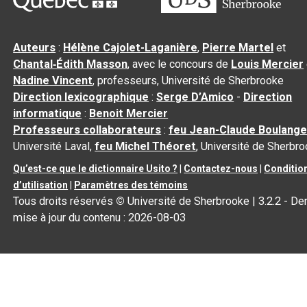
Auteurs
:
Hélène Cajolet-Laganière
,
Pierre Martel
et
Chantal‑Édith Masson
, avec le concours de
Louis Mercier
Nadine Vincent
, professeurs, Université de Sherbrooke
Direction lexicographique
:
Serge D’Amico
-
Direction
informatique
:
Benoit Mercier
Professeurs collaborateurs
:
feu Jean-Claude Boulange
Université Laval,
feu Michel Théoret
, Université de Sherbr
Qu’est-ce que le dictionnaire Usito ?
|
Contactez-nous
|
Conditio
d’utilisation
|
Paramètres des témoins
Tous droits réservés
©
Université de Sherbrooke |
3.2.2
- Der
mise à jour du contenu :
2026-08-03