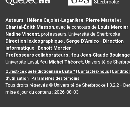
Auteurs
:
Hélène Cajolet-Laganière
,
Pierre Martel
et
Chantal‑Édith Masson
, avec le concours de
Louis Mercier
Nadine Vincent
, professeurs, Université de Sherbrooke
Direction lexicographique
:
Serge D’Amico
-
Direction
informatique
:
Benoit Mercier
Professeurs collaborateurs
:
feu Jean-Claude Boulange
Université Laval,
feu Michel Théoret
, Université de Sherbr
Qu’est-ce que le dictionnaire Usito ?
|
Contactez-nous
|
Conditio
d’utilisation
|
Paramètres des témoins
Tous droits réservés
©
Université de Sherbrooke |
3.2.2
- Der
mise à jour du contenu :
2026-08-03