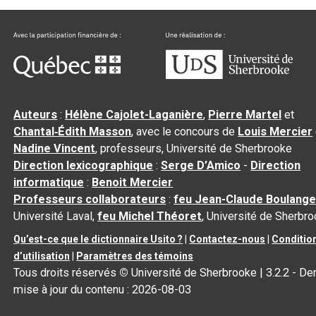
Auteurs
:
Hélène Cajolet-Laganière
,
Pierre Martel
et
Chantal‑Édith Masson
, avec le concours de
Louis Mercier
Nadine Vincent
, professeurs, Université de Sherbrooke
Direction lexicographique
:
Serge D’Amico
-
Direction
informatique
:
Benoit Mercier
Professeurs collaborateurs
:
feu Jean-Claude Boulange
Université Laval,
feu Michel Théoret
, Université de Sherbr
Qu’est-ce que le dictionnaire Usito ?
|
Contactez-nous
|
Conditio
d’utilisation
|
Paramètres des témoins
Tous droits réservés
©
Université de Sherbrooke |
3.2.2
- Der
mise à jour du contenu :
2026-08-03