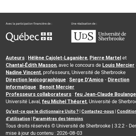
Auteurs
:
Hélène Cajolet-Laganière
,
Pierre Martel
et
Chantal‑Édith Masson
, avec le concours de
Louis Mercier
Nadine Vincent
, professeurs, Université de Sherbrooke
Direction lexicographique
:
Serge D’Amico
-
Direction
informatique
:
Benoit Mercier
Professeurs collaborateurs
:
feu Jean-Claude Boulange
Université Laval,
feu Michel Théoret
, Université de Sherbr
Qu’est-ce que le dictionnaire Usito ?
|
Contactez-nous
|
Conditio
d’utilisation
|
Paramètres des témoins
Tous droits réservés
©
Université de Sherbrooke |
3.2.2
- Der
mise à jour du contenu :
2026-08-03