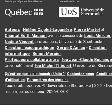
Auteurs
:
Hélène Cajolet-Laganière
,
Pierre Martel
et
Chantal‑Édith Masson
, avec le concours de
Louis Mercier
Nadine Vincent
, professeurs, Université de Sherbrooke
Direction lexicographique
:
Serge D’Amico
-
Direction
informatique
:
Benoit Mercier
Professeurs collaborateurs
:
feu Jean-Claude Boulange
Université Laval,
feu Michel Théoret
, Université de Sherbr
Qu’est-ce que le dictionnaire Usito ?
|
Contactez-nous
|
Conditio
d’utilisation
|
Paramètres des témoins
Tous droits réservés
©
Université de Sherbrooke |
3.2.2
- Der
mise à jour du contenu :
2026-08-03