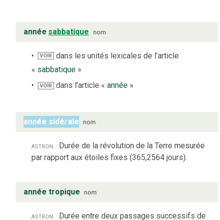
année
sabbatique
nom
dans les unités lexicales de l’article
VOIR
«
sabbatique
»
dans l’article «
année
»
VOIR
année sidérale
nom
astron.
Durée de la révolution de la Terre mesurée
par rapport aux étoiles fixes (365,2564 jours).
année tropique
nom
astron.
Durée entre deux passages successifs de