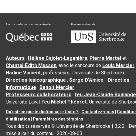
Auteurs
:
Hélène Cajolet-Laganière
,
Pierre Martel
et
Chantal‑Édith Masson
, avec le concours de
Louis Mercier
Nadine Vincent
, professeurs, Université de Sherbrooke
Direction lexicographique
:
Serge D’Amico
-
Direction
informatique
:
Benoit Mercier
Professeurs collaborateurs
:
feu Jean-Claude Boulange
Université Laval,
feu Michel Théoret
, Université de Sherbr
Qu’est-ce que le dictionnaire Usito ?
|
Contactez-nous
|
Conditio
d’utilisation
|
Paramètres des témoins
Tous droits réservés
©
Université de Sherbrooke |
3.2.2
- Der
mise à jour du contenu :
2026-08-03