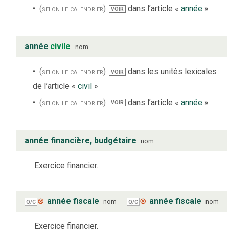
(selon le calendrier)
dans l’article «
année
»
VOIR
année
civile
nom
(selon le calendrier)
dans les unités lexicales
VOIR
de l’article «
civil
»
(selon le calendrier)
dans l’article «
année
»
VOIR
année financière, budgétaire
nom
Exercice financier.
⊗
année fiscale
⊗
année fiscale
nom
nom
Q/C
Q/C
Exercice financier.