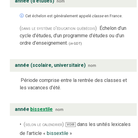
année (d’études)
nom
Cet échelon est généralement appelé
classe
en France.
(dans le système d’éducation québécois)
Échelon d’un
cycle d’études, d’un programme d’études ou d’un
ordre d’enseignement.
(
in
GDT
)
année (scolaire, universitaire)
nom
Période comprise entre la rentrée des classes et
les vacances d’été.
année
bissextile
nom
(selon le calendrier)
dans les unités lexicales
VOIR
de l’article «
bissextile
»