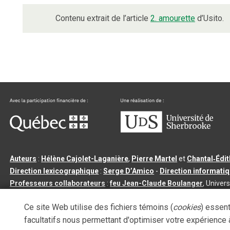
Contenu extrait de l’article
2. amourette
d’Usito.
Auteurs
:
Hélène Cajolet-Laganière
,
Pierre Martel
et
Chantal‑Édi
Direction lexicographique
:
Serge D’Amico
-
Direction informati
Professeurs collaborateurs
:
feu Jean-Claude Boulanger
, Univers
Qu’est-ce que le dictionnaire Usito ?
|
Contactez-nous
|
Condition
Ce site Web utilise des fichiers témoins (
cookies
) essent
Tous droits réservés
©
Université de Sherbrooke |
3.2.2
- Dernière mi
facultatifs nous permettant d'optimiser votre expérience à