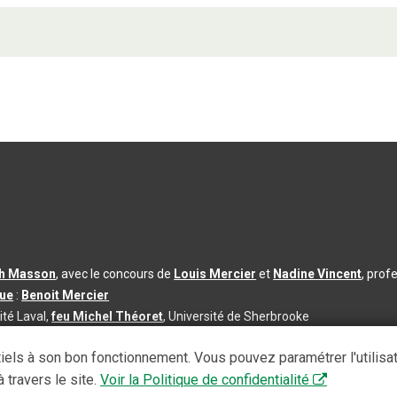
th Masson
, avec le concours de
Louis Mercier
et
Nadine Vincent
, prof
que
:
Benoit Mercier
ité Laval,
feu Michel Théoret
, Université de Sherbrooke
s d’utilisation
|
Paramètres des témoins
iels à son bon fonctionnement. Vous pouvez paramétrer l'utilisa
se à jour du contenu :
2026-08-03
 travers le site.
Voir la Politique de confidentialité