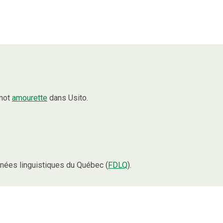
 mot
amourette
dans Usito.
nées linguistiques du Québec (
FDLQ
).