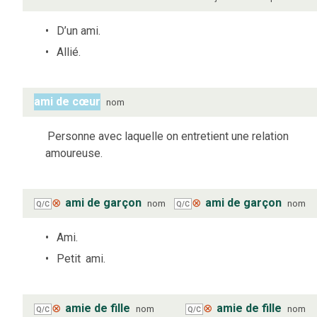
D’un ami.
Allié.
ami de cœur
nom
Personne avec laquelle on entretient une relation
amoureuse.
⊗
ami de garçon
⊗
ami de garçon
nom
nom
Q/C
Q/C
Ami.
Petit
ami.
⊗
amie de fille
⊗
amie de fille
nom
nom
Q/C
Q/C