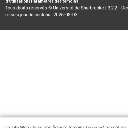
d’utilisation
|
Paramètres des témoins
Tous droits réservés
©
Université de Sherbrooke |
3.2.2
- Der
mise à jour du contenu :
2026-08-03
Ce site Web utilise des fichiers témoins (
cookies
) essentiels