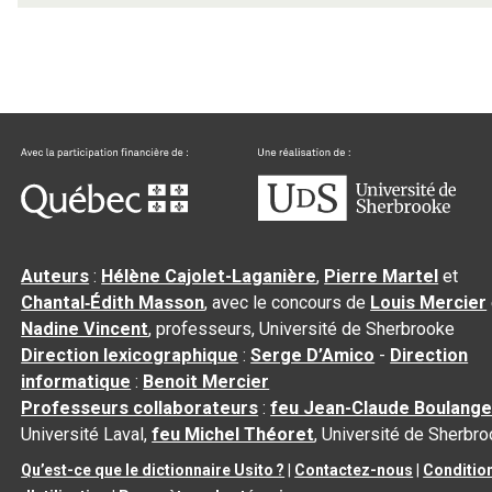
Auteurs
:
Hélène Cajolet-Laganière
,
Pierre Martel
et
Chantal‑Édith Masson
, avec le concours de
Louis Mercier
Nadine Vincent
, professeurs, Université de Sherbrooke
Direction lexicographique
:
Serge D’Amico
-
Direction
informatique
:
Benoit Mercier
Professeurs collaborateurs
:
feu Jean-Claude Boulange
Université Laval,
feu Michel Théoret
, Université de Sherbr
Qu’est-ce que le dictionnaire Usito ?
|
Contactez-nous
|
Conditio