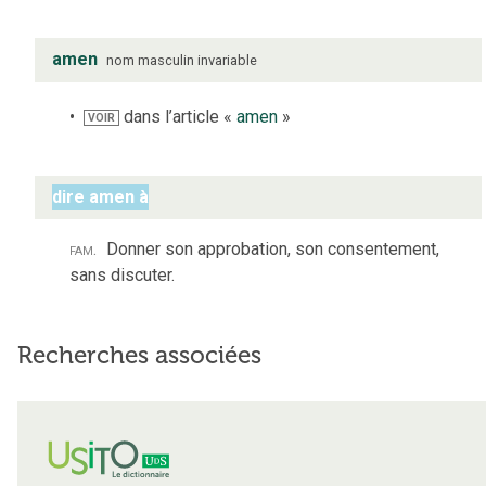
amen
nom
masculin
invariable
dans l’article «
amen
»
VOIR
dire amen à
fam.
Donner son approbation, son consentement,
sans discuter.
Recherches associées