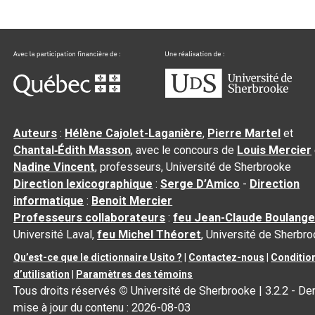
Auteurs
:
Hélène Cajolet-Laganière
,
Pierre Martel
et
Chantal‑Édith Masson
, avec le concours de
Louis Mercier
Nadine Vincent
, professeurs, Université de Sherbrooke
Direction lexicographique
:
Serge D’Amico
-
Direction
informatique
:
Benoit Mercier
Professeurs collaborateurs
:
feu Jean-Claude Boulange
Université Laval,
feu Michel Théoret
, Université de Sherbr
Qu’est-ce que le dictionnaire Usito ?
|
Contactez-nous
|
Conditio
d’utilisation
|
Paramètres des témoins
Tous droits réservés
©
Université de Sherbrooke |
3.2.2
- Der
mise à jour du contenu :
2026-08-03