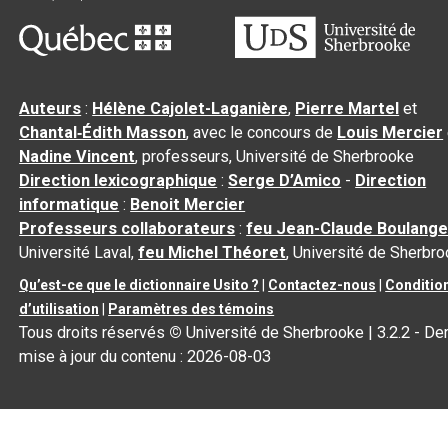
Auteurs
:
Hélène Cajolet-Laganière
,
Pierre Martel
et
Chantal‑Édith Masson
, avec le concours de
Louis Mercier
Nadine Vincent
, professeurs, Université de Sherbrooke
Direction lexicographique
:
Serge D’Amico
-
Direction
informatique
:
Benoit Mercier
Professeurs collaborateurs
:
feu Jean-Claude Boulange
Université Laval,
feu Michel Théoret
, Université de Sherbr
Qu’est-ce que le dictionnaire Usito ?
|
Contactez-nous
|
Conditio
d’utilisation
|
Paramètres des témoins
Tous droits réservés
©
Université de Sherbrooke |
3.2.2
- Der
mise à jour du contenu :
2026-08-03