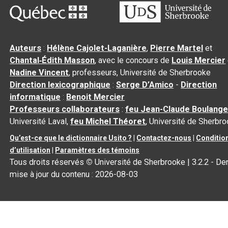
Auteurs
:
Hélène Cajolet-Laganière
,
Pierre Martel
et
Chantal‑Édith Masson
, avec le concours de
Louis Mercier
Nadine Vincent
, professeurs, Université de Sherbrooke
Direction lexicographique
:
Serge D’Amico
-
Direction
informatique
:
Benoit Mercier
Professeurs collaborateurs
:
feu Jean-Claude Boulange
Université Laval,
feu Michel Théoret
, Université de Sherbr
Qu’est-ce que le dictionnaire Usito ?
|
Contactez-nous
|
Conditio
d’utilisation
|
Paramètres des témoins
Tous droits réservés
©
Université de Sherbrooke |
3.2.2
- Der
mise à jour du contenu :
2026-08-03