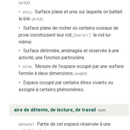
(
in
TLF
)
vieilli
Surface plane et unie sur laquelle on battait
le blé.
(
in
TLF
)
Surface plane de rocher où certains oiseaux de
proie construisent leur nid
;
(par ext.)
le nid lui-
même.
Surface délimitée, aménagée et réservée à une
activité, une fonction particulière.
géom.
Mesure de l’espace occupé par une surface
fermée à deux dimensions.
(
in
GDT
)
Espace occupé par certains êtres vivants ou
assigné à certains phénomènes.
aire de détente, de lecture, de travail
nom
bâtiment
Partie de cet espace réservée à une