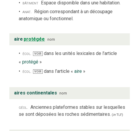
bâtiment
Espace disponible dans une habitation.
anat.
Région correspondant à un découpage
anatomique ou fonctionnel.
aire
protégée
nom
écol.
dans les unités lexicales de l’article
VOIR
«
protégé
»
écol.
dans l’article «
aire
»
VOIR
aires continentales
nom
géol.
Anciennes plateformes stables sur lesquelles
se sont déposées les roches sédimentaires.
(
in
TLF
)