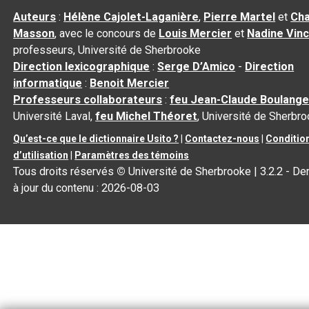
Auteurs
:
Hélène Cajolet-Laganière
,
Pierre Martel
et
Cha
Masson
, avec le concours de
Louis Mercier
et
Nadine Vin
professeurs, Université de Sherbrooke
Direction lexicographique
:
Serge D’Amico
-
Direction
informatique
:
Benoit Mercier
Professeurs collaborateurs
:
feu Jean-Claude Boulange
Université Laval,
feu Michel Théoret
, Université de Sherbr
Qu’est-ce que le dictionnaire Usito ?
|
Contactez-nous
|
Conditio
d’utilisation
|
Paramètres des témoins
Tous droits réservés
©
Université de Sherbrooke |
3.2.2
- De
à jour du contenu :
2026-08-03