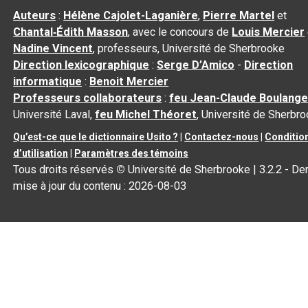
Auteurs
:
Hélène Cajolet-Laganière
,
Pierre Martel
et
Chantal‑Édith Masson
, avec le concours de
Louis Mercier
Nadine Vincent
, professeurs, Université de Sherbrooke
Direction lexicographique
:
Serge D’Amico
-
Direction
informatique
:
Benoit Mercier
Professeurs collaborateurs
:
feu Jean-Claude Boulange
Université Laval,
feu Michel Théoret
, Université de Sherbr
Qu’est-ce que le dictionnaire Usito ?
|
Contactez-nous
|
Conditio
d’utilisation
|
Paramètres des témoins
Tous droits réservés
©
Université de Sherbrooke |
3.2.2
- Der
mise à jour du contenu :
2026-08-03