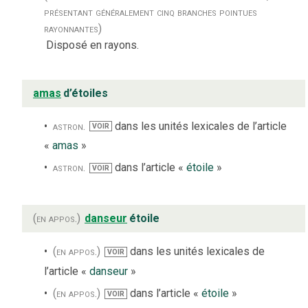
présentant généralement cinq branches pointues
rayonnantes)
Disposé en rayons.
amas
d’étoiles
astron.
dans les unités lexicales de l’article
VOIR
«
amas
»
astron.
dans l’article «
étoile
»
VOIR
(en appos.)
danseur
étoile
(en appos.)
dans les unités lexicales de
VOIR
l’article «
danseur
»
(en appos.)
dans l’article «
étoile
»
VOIR