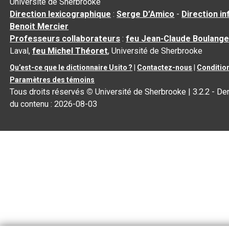
Université de Sherbrooke
Direction lexicographique
:
Serge D’Amico
-
Direction i
Benoit Mercier
Professeurs collaborateurs
:
feu Jean-Claude Boulange
Laval,
feu Michel Théoret
, Université de Sherbrooke
Qu’est-ce que le dictionnaire Usito ?
|
Contactez-nous
|
Condition
Paramètres des témoins
Tous droits réservés
©
Université de Sherbrooke |
3.2.2
- Der
du contenu :
2026-08-03