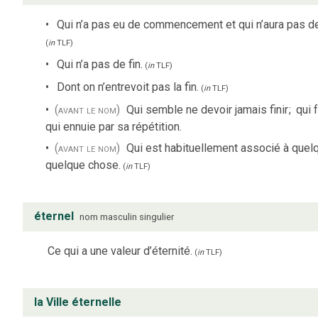
Qui n’a pas eu de commencement et qui n’aura pas de 
(
in
TLF
)
Qui n’a pas de fin.
(
in
TLF
)
Dont on n’entrevoit pas la fin.
(
in
TLF
)
(avant le nom)
Qui semble ne devoir jamais finir
;
qui 
qui ennuie par sa répétition.
(avant le nom)
Qui est habituellement associé à quelq
quelque chose.
(
in
TLF
)
éternel
nom
masculin
singulier
Ce qui a une valeur d’éternité.
(
in
TLF
)
la Ville éternelle