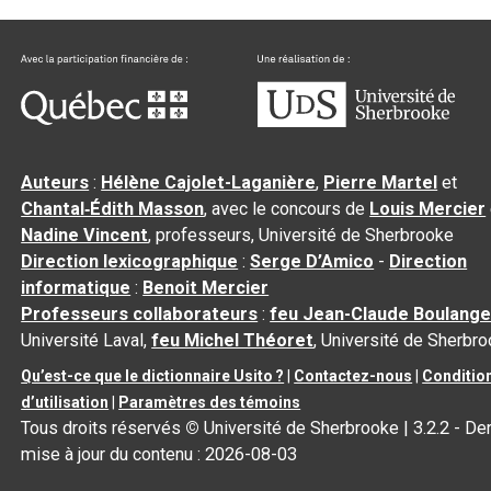
Auteurs
:
Hélène Cajolet-Laganière
,
Pierre Martel
et
Chantal‑Édith Masson
, avec le concours de
Louis Mercier
Nadine Vincent
, professeurs, Université de Sherbrooke
Direction lexicographique
:
Serge D’Amico
-
Direction
informatique
:
Benoit Mercier
Professeurs collaborateurs
:
feu Jean-Claude Boulange
Université Laval,
feu Michel Théoret
, Université de Sherbr
Qu’est-ce que le dictionnaire Usito ?
|
Contactez-nous
|
Conditio
d’utilisation
|
Paramètres des témoins
Tous droits réservés
©
Université de Sherbrooke |
3.2.2
- Der
mise à jour du contenu :
2026-08-03