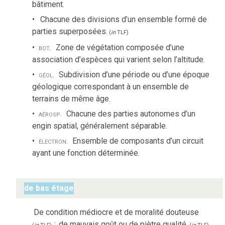
bâtiment.
Chacune des divisions d’un ensemble formé de
parties superposées.
(
in
TLF
)
bot.
Zone de végétation composée d’une
association d’espèces qui varient selon l’altitude.
géol.
Subdivision d’une période ou d’une époque
géologique correspondant à un ensemble de
terrains de même âge.
aérosp.
Chacune des parties autonomes d’un
engin spatial, généralement séparable.
électron.
Ensemble de composants d’un circuit
ayant une fonction déterminée.
de bas étage
De condition médiocre et de moralité douteuse
;
de mauvais goût ou de piètre qualité.