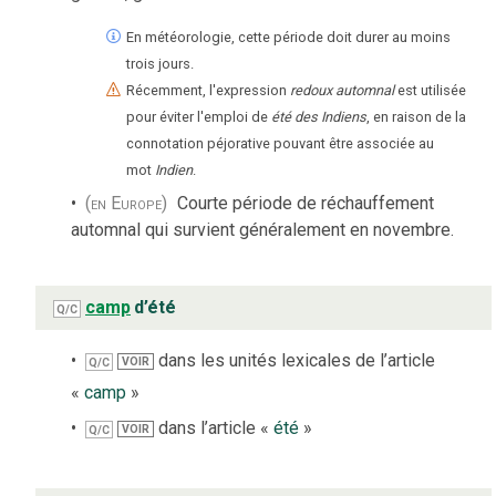
En météorologie, cette période doit durer au moins
trois jours.
Récemment, l'expression
redoux automnal
est utilisée
pour éviter l'emploi de
été des Indiens
, en raison de la
connotation péjorative pouvant être associée au
mot
Indien
.
(en Europe)
Courte période de réchauffement
automnal qui survient généralement en novembre.
camp
d’été
Q/C
dans les unités lexicales de l’article
VOIR
Q/C
«
camp
»
dans l’article «
été
»
VOIR
Q/C