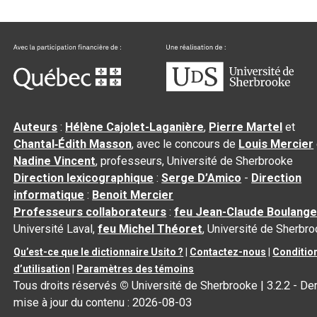
Auteurs
:
Hélène Cajolet-Laganière
,
Pierre Martel
et
Chantal‑Édith Masson
, avec le concours de
Louis Mercier
Nadine Vincent
, professeurs, Université de Sherbrooke
Direction lexicographique
:
Serge D’Amico
-
Direction
informatique
:
Benoit Mercier
Professeurs collaborateurs
:
feu Jean-Claude Boulange
Université Laval,
feu Michel Théoret
, Université de Sherbr
Qu’est-ce que le dictionnaire Usito ?
|
Contactez-nous
|
Conditio
d’utilisation
|
Paramètres des témoins
Tous droits réservés
©
Université de Sherbrooke |
3.2.2
- Der
mise à jour du contenu :
2026-08-03