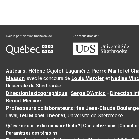
Auteurs
:
Hélène Cajolet-Laganière
,
Pierre Martel
et
Cha
Masson
, avec le concours de
Louis Mercier
et
Nadine Vin
Université de Sherbrooke
Direction lexicographique
:
Serge D’Amico
-
Direction i
Benoit Mercier
Professeurs collaborateurs
:
feu Jean-Claude Boulange
Laval,
feu Michel Théoret
, Université de Sherbrooke
Qu’est-ce que le dictionnaire Usito ?
|
Contactez-nous
|
Condition
Paramètres des témoins