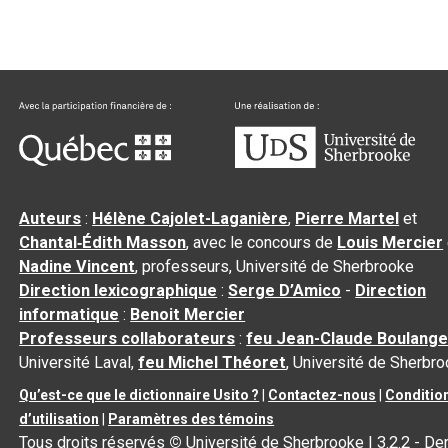
Auteurs
:
Hélène Cajolet-Laganière
,
Pierre Martel
et
Chantal‑Édith Masson
, avec le concours de
Louis Mercier
Nadine Vincent
, professeurs, Université de Sherbrooke
Direction lexicographique
:
Serge D’Amico
-
Direction
informatique
:
Benoit Mercier
Professeurs collaborateurs
:
feu Jean-Claude Boulange
Université Laval,
feu Michel Théoret
, Université de Sherbr
Qu’est-ce que le dictionnaire Usito ?
|
Contactez-nous
|
Conditio
d’utilisation
|
Paramètres des témoins
Tous droits réservés
©
Université de Sherbrooke |
3.2.2
- Der