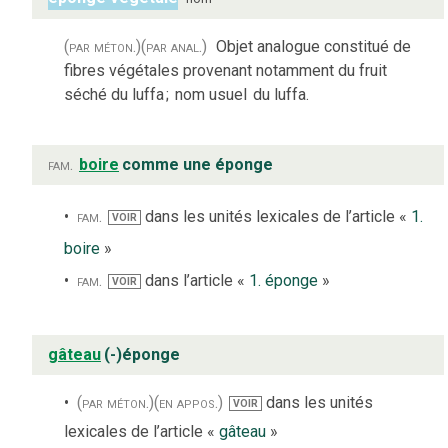
(par méton.)
(par anal.)
Objet analogue constitué de
fibres végétales provenant notamment du fruit
séché du luffa
;
nom usuel
du luffa.
fam.
boire
comme une éponge
fam.
dans les unités lexicales de l’article «
1.
VOIR
boire
»
fam.
dans l’article «
1. éponge
»
VOIR
gâteau
(-)éponge
(par méton.)
(en appos.)
dans les unités
VOIR
lexicales de l’article «
gâteau
»