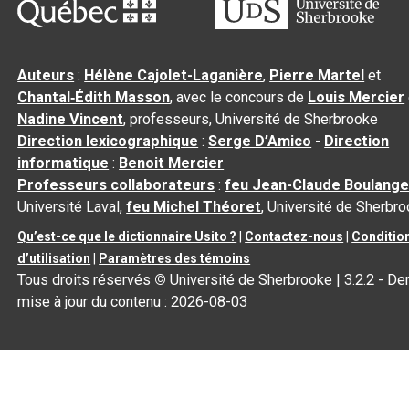
Auteurs
:
Hélène Cajolet-Laganière
,
Pierre Martel
et
Chantal‑Édith Masson
, avec le concours de
Louis Mercier
Nadine Vincent
, professeurs, Université de Sherbrooke
Direction lexicographique
:
Serge D’Amico
-
Direction
informatique
:
Benoit Mercier
Professeurs collaborateurs
:
feu Jean-Claude Boulange
Université Laval,
feu Michel Théoret
, Université de Sherbr
Qu’est-ce que le dictionnaire Usito ?
|
Contactez-nous
|
Conditio
d’utilisation
|
Paramètres des témoins
Tous droits réservés
©
Université de Sherbrooke |
3.2.2
- Der
mise à jour du contenu :
2026-08-03