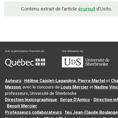
Contenu extrait de l’article
écureuil
d’Usito.
Auteurs
:
Hélène Cajolet-Laganière
,
Pierre Martel
et
Cha
Masson
, avec le concours de
Louis Mercier
et
Nadine Vin
professeurs, Université de Sherbrooke
Direction lexicographique
:
Serge D’Amico
-
Direction i
:
Benoit Mercier
Professeurs collaborateurs
:
feu Jean-Claude Boulange