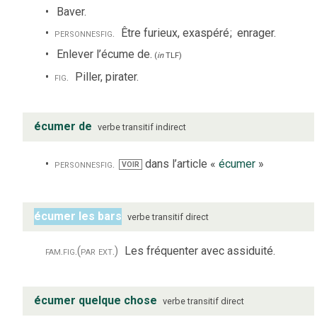
Baver.
personnes
fig.
Être furieux, exaspéré
;
enrager.
Enlever l’écume de.
(
in
TLF
)
fig.
Piller, pirater.
écumer de
verbe
transitif indirect
personnes
fig.
dans l’article «
écumer
»
VOIR
écumer les bars
verbe
transitif direct
fam.
fig.
(par ext.)
Les fréquenter avec assiduité.
écumer quelque chose
verbe
transitif direct