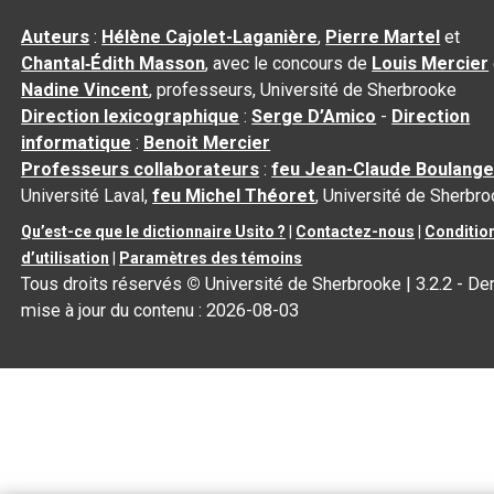
Auteurs
:
Hélène Cajolet-Laganière
,
Pierre Martel
et
Chantal‑Édith Masson
, avec le concours de
Louis Mercier
Nadine Vincent
, professeurs, Université de Sherbrooke
Direction lexicographique
:
Serge D’Amico
-
Direction
informatique
:
Benoit Mercier
Professeurs collaborateurs
:
feu Jean-Claude Boulange
Université Laval,
feu Michel Théoret
, Université de Sherbr
Qu’est-ce que le dictionnaire Usito ?
|
Contactez-nous
|
Conditio
d’utilisation
|
Paramètres des témoins
Tous droits réservés
©
Université de Sherbrooke |
3.2.2
- Der
mise à jour du contenu :
2026-08-03