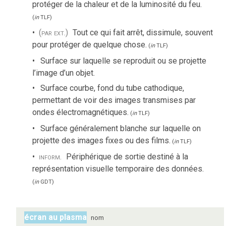
protéger de la chaleur et de la luminosité du feu.
(
in
TLF
)
(par ext.)
Tout ce qui fait arrêt, dissimule, souvent
pour protéger de quelque chose.
(
in
TLF
)
Surface sur laquelle se reproduit ou se projette
l’image d’un objet.
Surface courbe, fond du tube cathodique,
permettant de voir des images transmises par
ondes électromagnétiques.
(
in
TLF
)
Surface généralement blanche sur laquelle on
projette des images fixes ou des films.
(
in
TLF
)
inform.
Périphérique de sortie destiné à la
représentation visuelle temporaire des données.
(
in
GDT
)
écran au plasma
nom