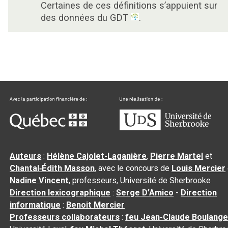
Certaines de ces définitions s’appuient sur
des données du GDT
.
Auteurs
:
Hélène Cajolet-Laganière
,
Pierre Martel
et
Chantal‑Édith Masson
, avec le concours de
Louis Mercier
Nadine Vincent
, professeurs, Université de Sherbrooke
Direction lexicographique
:
Serge D’Amico
-
Direction
informatique
:
Benoit Mercier
Professeurs collaborateurs
:
feu Jean-Claude Boulange