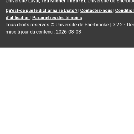
Université Laval,
feu Michel Théoret
, Université de Sherbr
Qu’est-ce que le dictionnaire Usito ?
|
Contactez-nous
|
Conditio
d’utilisation
|
Paramètres des témoins
Tous droits réservés
©
Université de Sherbrooke |
3.2.2
- Der
mise à jour du contenu :
2026-08-03