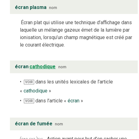
écran plasma
nom
Écran plat qui utilise une technique d’affichage dans
laquelle un mélange gazeux émet de la lumière par
ionisation, lorsqu’un champ magnétique est créé par
le courant électrique.
écran
cathodique
nom
dans les unités lexicales de l’article
VOIR
«
cathodique
»
dans l’article «
écran
»
VOIR
écran de fumée
nom
(par ext.)
fig.
Action ayant pour but d’en cacher une