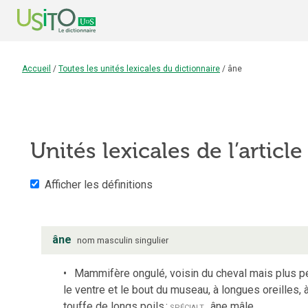
Accueil
/
Toutes les unités lexicales du dictionnaire
/
âne
Unités lexicales de l’articl
Afficher les définitions
âne
nom
masculin
singulier
Mammifère ongulé, voisin du cheval mais plus pe
le ventre et le bout du museau, à longues oreilles, 
touffe de longs poils
;
spécialt
âne mâle.