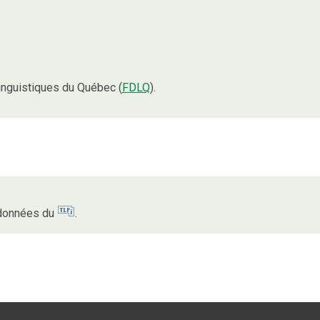
nguistiques du Québec (
FDLQ
).
s données du
.