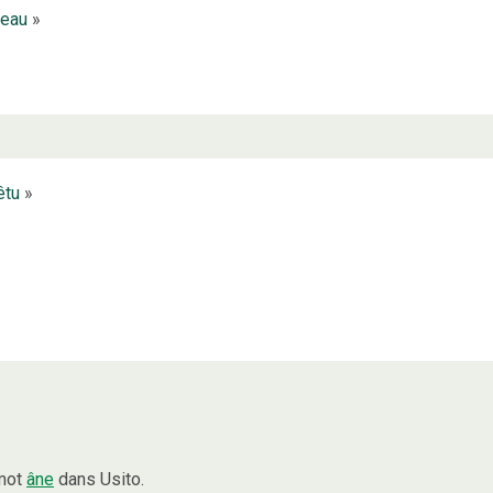
eau
»
êtu
»
 mot
âne
dans Usito.