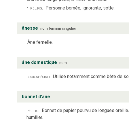
péj.
fig.
Personne bornée, ignorante, sotte.
ânesse
nom
féminin
singulier
Âne femelle.
âne domestique
nom
cour.
spécialt
Utilisé notamment comme bête de s
bonnet d’âne
péj.
fig.
Bonnet de papier pourvu de longues oreilles
humilier.