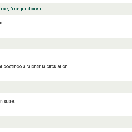
se, à un politicien
n.
estinée à ralentir la circulation.
n autre.