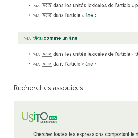
fam.
dans les unités lexicales de l’article «
p
VOIR
fam.
dans l’article «
âne
»
VOIR
fam.
têtu
comme un âne
fam.
dans les unités lexicales de l’article «
t
VOIR
fam.
dans l’article «
âne
»
VOIR
Recherches associées
Chercher toutes les expressions comportant le