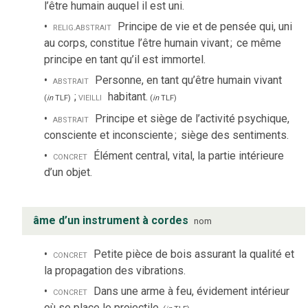
l’être humain auquel il est uni.
relig.
abstrait
Principe de vie et de pensée qui, uni
au corps, constitue l’être humain vivant
;
ce même
principe en tant qu’il est immortel.
abstrait
Personne, en tant qu’être humain vivant
;
vieilli
habitant.
(
in
TLF
)
(
in
TLF
)
abstrait
Principe et siège de l’activité psychique,
consciente et inconsciente
;
siège des sentiments.
concret
Élément central, vital, la partie intérieure
d’un objet.
âme d’un instrument à cordes
nom
concret
Petite pièce de bois assurant la qualité et
la propagation des vibrations.
concret
Dans une arme à feu, évidement intérieur
où se place le projectile.