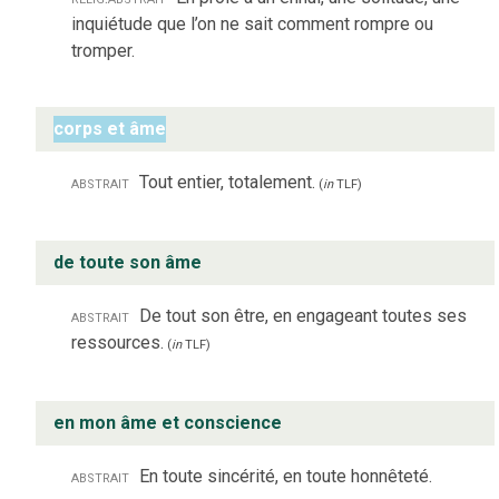
inquiétude que l’on ne sait comment rompre ou
tromper.
corps et âme
abstrait
Tout entier, totalement.
(
in
TLF
)
de toute son âme
abstrait
De tout son être, en engageant toutes ses
ressources.
(
in
TLF
)
en mon âme et conscience
abstrait
En toute sincérité, en toute honnêteté.