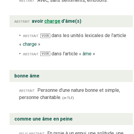
abstrait
Avec, sans sentiments, émotions.
abstrait
avoir
charge
d’âme(s)
abstrait
dans les unités lexicales de l’article
VOIR
«
charge
»
abstrait
dans l’article «
âme
»
VOIR
bonne âme
abstrait
Personne d’une nature bonne et simple,
personne charitable.
(
in
TLF
)
comme une âme en peine
relig.
abstrait
En proie à un ennui, une solitude, une