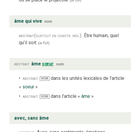
(
in
TLF
)
âme qui vive
nom
abstrait
(surtout en constr. nég.)
Être humain, quel
qu’il soit.
(
in
TLF
)
abstrait
âme
sœur
nom
abstrait
dans les unités lexicales de l’article
VOIR
«
soeur
»
abstrait
dans l’article «
âme
»
VOIR
avec, sans âme