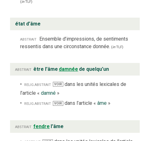
(
in
TLF
)
état d’âme
abstrait
Ensemble d’impressions, de sentiments
ressentis dans une circonstance donnée.
(
in
TLF
)
abstrait
être l’âme
damnée
de quelqu’un
relig.
abstrait
dans les unités lexicales de
VOIR
l’article «
damné
»
relig.
abstrait
dans l’article «
âme
»
VOIR
abstrait
fendre
l’âme