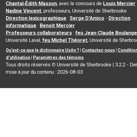
Chantal‑Édith Masson
, avec le concours de
Louis Mercier
Nadine Vincent
, professeurs, Université de Sherbrooke
Direction lexicographique
:
Serge D’Amico
-
Direction
informatique
:
Benoit Mercier
Professeurs collaborateurs
:
feu Jean-Claude Boulange
Université Laval,
feu Michel Théoret
, Université de Sherbr
Qu’est-ce que le dictionnaire Usito ?
|
Contactez-nous
|
Conditio
d’utilisation
|
Paramètres des témoins
Tous droits réservés
©
Université de Sherbrooke |
3.2.2
- Der
mise à jour du contenu :
2026-08-03